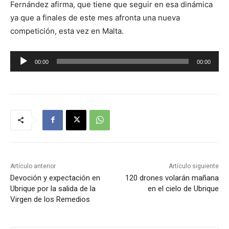
Fernández afirma, que tiene que seguir en esa dinámica
ya que a finales de este mes afronta una nueva
competición, esta vez en Malta.
R
00:00
00:00
e
p
r
o
d
u
c
t
Artículo anterior
Artículo siguiente
o
Devoción y expectación en
120 drones volarán mañana
Ubrique por la salida de la
en el cielo de Ubrique
r
Virgen de los Remedios
d
e