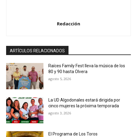
a
u
d
Redacción
i
o
ARTÍCULOS RELACIONADOS
Raíces Family Fest lleva la música de los
80 y 90 hasta Olvera
agosto 5, 2026
La UD Algodonales estará dirigida por
cinco mujeres la próxima temporada
agosto 3, 2026
El Programa de Los Toros