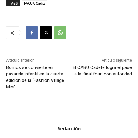
o
TAGS
FACUA Cádiz
d
u
c
t
o
r
d
Artículo anterior
Artículo siguiente
e
Bornos se convierte en
El CABU Cadete logra el pase
a
pasarela infantil en la cuarta
a la ‘final four’ con autoridad
edición de la ‘Fashion Village
u
Mini’
d
i
o
Redacción