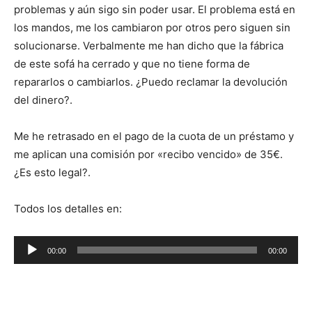
problemas y aún sigo sin poder usar. El problema está en
los mandos, me los cambiaron por otros pero siguen sin
solucionarse. Verbalmente me han dicho que la fábrica
de este sofá ha cerrado y que no tiene forma de
repararlos o cambiarlos. ¿Puedo reclamar la devolución
del dinero?.
Me he retrasado en el pago de la cuota de un préstamo y
me aplican una comisión por «recibo vencido» de 35€.
¿Es esto legal?.
Todos los detalles en:
R
00:00
00:00
e
p
r