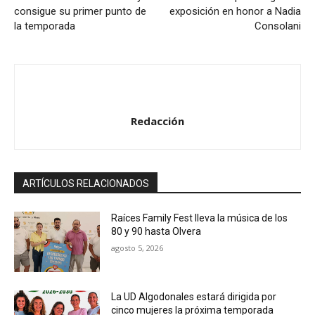
consigue su primer punto de
exposición en honor a Nadia
r
la temporada
Consolani
d
e
a
u
d
Redacción
i
o
ARTÍCULOS RELACIONADOS
Raíces Family Fest lleva la música de los
80 y 90 hasta Olvera
agosto 5, 2026
La UD Algodonales estará dirigida por
cinco mujeres la próxima temporada