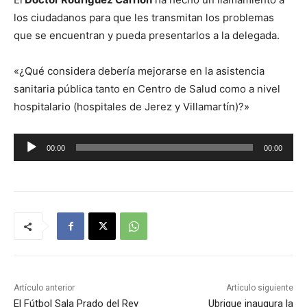
los ciudadanos para que les transmitan los problemas
que se encuentran y pueda presentarlos a la delegada.
«¿Qué considera debería mejorarse en la asistencia
sanitaria pública tanto en Centro de Salud como a nivel
hospitalario (hospitales de Jerez y Villamartín)?»
R
00:00
00:00
e
p
r
o
d
u
c
t
Artículo anterior
Artículo siguiente
o
El Fútbol Sala Prado del Rey
Ubrique inaugura la