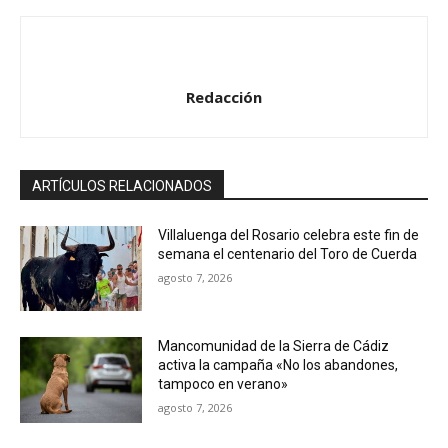
d
i
o
Redacción
ARTÍCULOS RELACIONADOS
Villaluenga del Rosario celebra este fin de
semana el centenario del Toro de Cuerda
agosto 7, 2026
Mancomunidad de la Sierra de Cádiz
activa la campaña «No los abandones,
tampoco en verano»
agosto 7, 2026