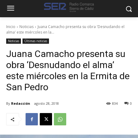
Inicio
Noticias
Juana Camacho presenta su obra 'Desnudando el
alma' este miércoles en la...
Noticias
Últimas noticias
Juana Camacho presenta su
obra ‘Desnudando el alma’
este miércoles en la Ermita de
San Pedro
By
Redacción
agosto 28, 2018
834
0