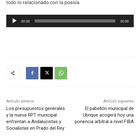
todo lo relacionado con la poesía.
R
00:00
00:00
e
p
r
o
d
u
c
t
o
r
Artículo anterior
Artículo siguiente
d
Los presupuestos generales
El pabellón municipal de
y la nueva RPT municipal
Ubrique acogerá hoy una
e
enfrentan a Andalucistas y
ponencia arbitral a nivel FIBA
a
Socialistas en Prado del Rey
u