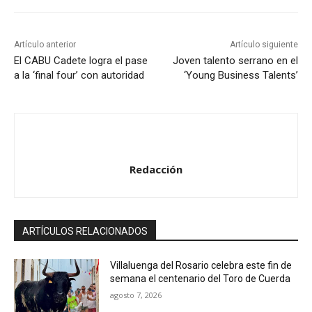
t
o
r
Artículo anterior
Artículo siguiente
d
El CABU Cadete logra el pase
Joven talento serrano en el
a la ‘final four’ con autoridad
‘Young Business Talents’
e
a
u
d
i
o
Redacción
ARTÍCULOS RELACIONADOS
Villaluenga del Rosario celebra este fin de
semana el centenario del Toro de Cuerda
agosto 7, 2026