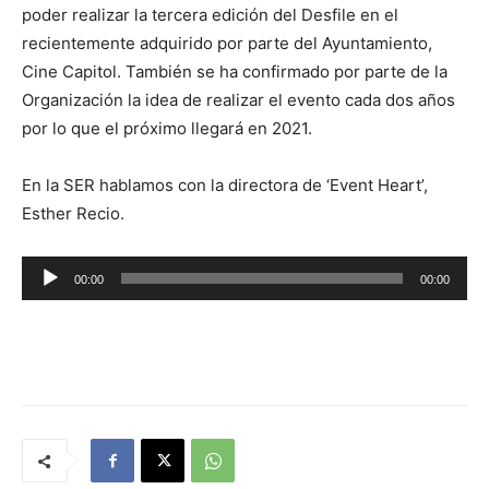
poder realizar la tercera edición del Desfile en el
recientemente adquirido por parte del Ayuntamiento,
Cine Capitol. También se ha confirmado por parte de la
Organización la idea de realizar el evento cada dos años
por lo que el próximo llegará en 2021.
En la SER hablamos con la directora de ‘Event Heart’,
Esther Recio.
R
00:00
00:00
e
p
r
o
d
u
c