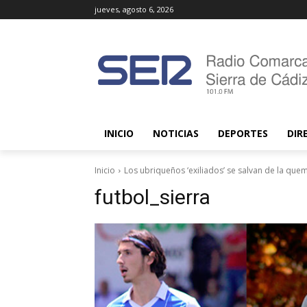
jueves, agosto 6, 2026
INICIO
NOTICIAS
DEPORTES
DIR
Inicio
Los ubriqueños ‘exiliados’ se salvan de la que
futbol_sierra