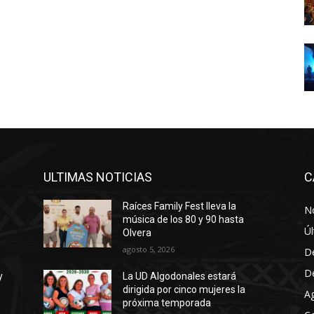
ULTIMAS NOTICIAS
C
Raíces Family Fest lleva la
No
música de los 80 y 90 hasta
Úl
Olvera
agosto 5, 2026
D
D
y
La UD Algodonales estará
dirigida por cinco mujeres la
A
próxima temporada