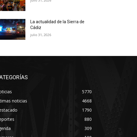
julio 31, 2026
La actualidad de la Sierra de
Cádiz
julio 31, 2026
ATEGORÍAS
ticias
5770
timas noticias
4668
estacado
1790
eportes
880
genda
309