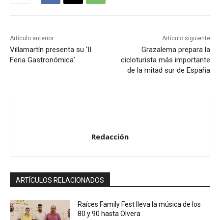
u
c
t
Artículo anterior
Artículo siguiente
o
Villamartín presenta su ‘II
Grazalema prepara la
Feria Gastronómica’
cicloturista más importante
r
de la mitad sur de España
d
e
a
u
d
Redacción
i
o
ARTÍCULOS RELACIONADOS
Raíces Family Fest lleva la música de los
80 y 90 hasta Olvera