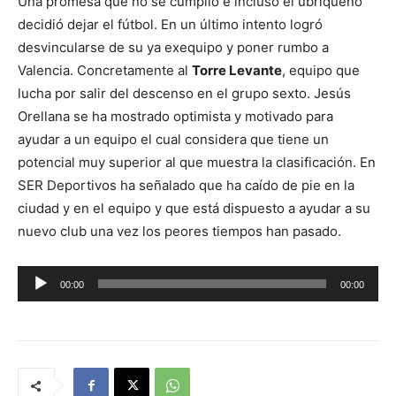
Una promesa que no se cumplió e incluso el ubriqueño
decidió dejar el fútbol. En un último intento logró
desvincularse de su ya exequipo y poner rumbo a
Valencia. Concretamente al
Torre Levante
, equipo que
lucha por salir del descenso en el grupo sexto. Jesús
Orellana se ha mostrado optimista y motivado para
ayudar a un equipo el cual considera que tiene un
potencial muy superior al que muestra la clasificación. En
SER Deportivos ha señalado que ha caído de pie en la
ciudad y en el equipo y que está dispuesto a ayudar a su
nuevo club una vez los peores tiempos han pasado.
R
00:00
00:00
e
p
r
o
d