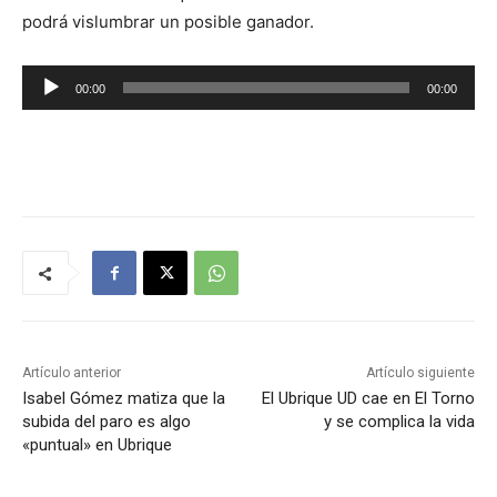
podrá vislumbrar un posible ganador.
R
00:00
00:00
e
p
r
o
d
u
c
t
o
r
Artículo anterior
Artículo siguiente
d
Isabel Gómez matiza que la
El Ubrique UD cae en El Torno
subida del paro es algo
y se complica la vida
e
«puntual» en Ubrique
a
u