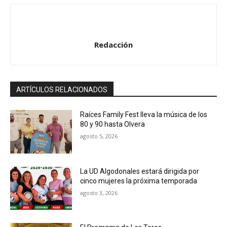
d
i
o
Redacción
ARTÍCULOS RELACIONADOS
Raíces Family Fest lleva la música de los
80 y 90 hasta Olvera
agosto 5, 2026
La UD Algodonales estará dirigida por
cinco mujeres la próxima temporada
agosto 3, 2026