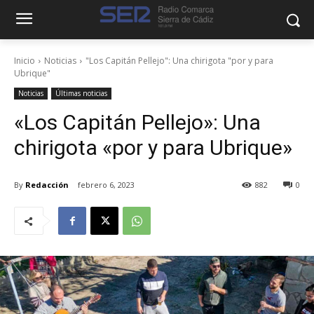
Inicio
Noticias
"Los Capitán Pellejo": Una chirigota "por y para
Ubrique"
Noticias
Últimas noticias
«Los Capitán Pellejo»: Una
chirigota «por y para Ubrique»
By
Redacción
febrero 6, 2023
882
0