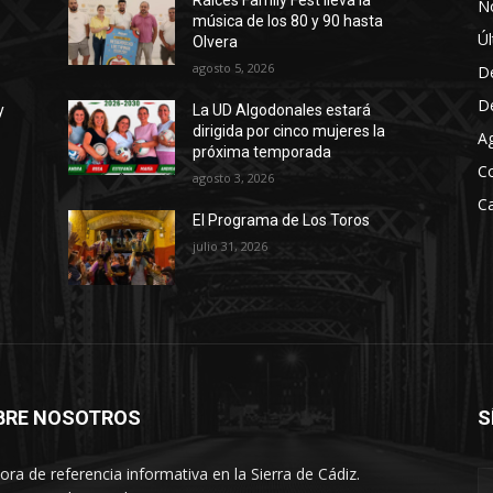
Raíces Family Fest lleva la
No
música de los 80 y 90 hasta
p
Úl
Olvera
a
agosto 5, 2026
D
r
D
a
y
La UD Algodonales estará
dirigida por cinco mujeres la
a
A
próxima temporada
u
C
agosto 3, 2026
m
Ca
El Programa de Los Toros
e
julio 31, 2026
n
t
a
r
o
d
BRE NOSOTROS
S
i
s
ora de referencia informativa en la Sierra de Cádiz.
m