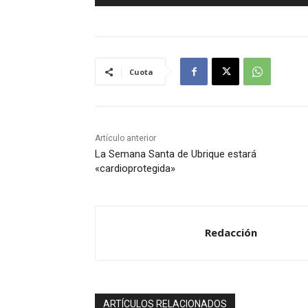
e
p
r
o
Cuota
d
u
c
t
Artículo anterior
o
La Semana Santa de Ubrique estará
r
«cardioprotegida»
d
e
a
Redacción
u
d
i
o
ARTÍCULOS RELACIONADOS