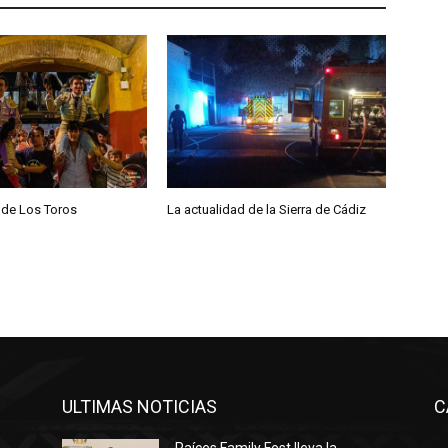
f
l
e
c
h
a
a
r
r
 de Los Toros
La actualidad de la Sierra de Cádiz
i
b
a
/
a
b
a
ULTIMAS NOTICIAS
C
j
o