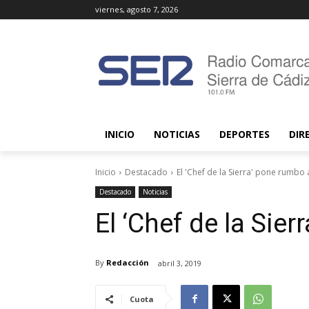
viernes, agosto 7, 2026
INICIO
NOTICIAS
DEPORTES
DIR
Inicio
Destacado
El 'Chef de la Sierra' pone rumbo
Destacado
Noticias
El ‘Chef de la Sie
By
Redacción
abril 3, 2019
Cuota