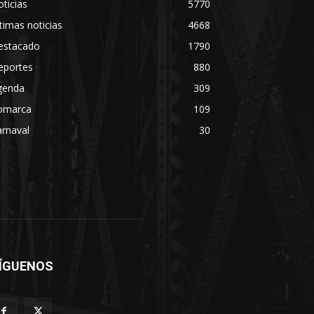
ticias
5770
timas noticias
4668
estacado
1790
eportes
880
genda
309
omarca
109
rnaval
30
ÍGUENOS