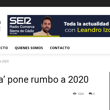
ECTO
QUIENES SOMOS
CONTACTO
 a 2020
rra’ pone rumbo a 2020
1324
0