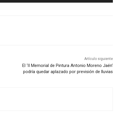
t
i
l
i
z
a
l
a
Artículo siguiente
s
El ‘II Memorial de Pintura Antonio Moreno Jaén’
t
podría quedar aplazado por previsión de lluvias
e
c
l
a
s
d
e