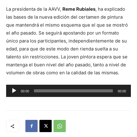
La presidenta de la AAVV,
Reme Rubiales
, ha explicado
las bases de la nueva edición del certamen de pintura
que mantendrá el mismo esquema que el que se mostró
el año pasado. Se seguirá apostando por un formato
único para los participantes, independientemente de su
edad, para que de este modo den rienda suelta a su
talento sin restricciones. La joven pintora espera que se
mantenga el buen nivel del año pasado, tanto a nivel de
volumen de obras como en la calidad de las mismas.
R
00:00
00:00
e
p
r
o
d
u