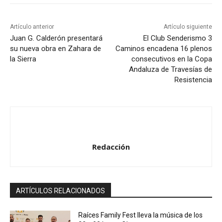
c
t
Artículo anterior
Artículo siguiente
o
Juan G. Calderón presentará
El Club Senderismo 3
su nueva obra en Zahara de
Caminos encadena 16 plenos
r
la Sierra
consecutivos en la Copa
d
Andaluza de Travesías de
e
Resistencia
a
u
d
i
o
Redacción
ARTÍCULOS RELACIONADOS
Raíces Family Fest lleva la música de los