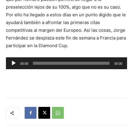
preselección lejos de su 100%, algo que no es su caso.
Por ello ha llegado a estos días en un punto álgido que le
ayudará también a afrontar las primeras citas
competitivas al margen del Europeo. Así las cosas, Jorge
Fernández se desplaza este fin de semana a Francia para
participar en la Diamond Cup.
R
00:00
00:00
e
p
r
o
d
u
c
t
o