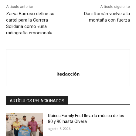
r
Artículo anterior
Artículo siguiente
d
Zarva Barroso define su
Dani Román vuelve a la
cartel para la Carrera
montaña con fuerza
e
Solidaria como «una
a
radiografía emocional»
u
d
i
o
Redacción
ARTÍCULOS RELACIONADOS
Raíces Family Fest lleva la música de los
80 y 90 hasta Olvera
agosto 5, 2026