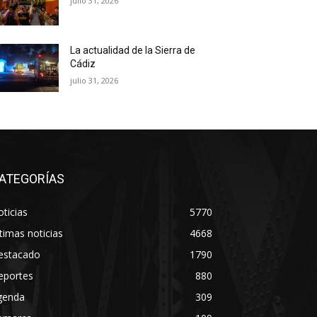
julio 31, 2026
La actualidad de la Sierra de
Cádiz
julio 31, 2026
ATEGORÍAS
ticias
5770
timas noticias
4668
estacado
1790
eportes
880
genda
309