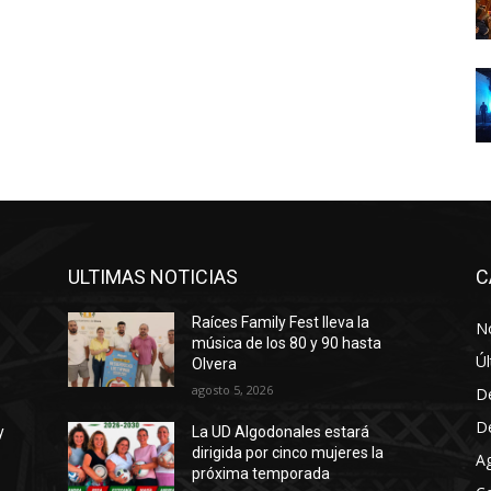
ULTIMAS NOTICIAS
C
Raíces Family Fest lleva la
No
música de los 80 y 90 hasta
Úl
Olvera
agosto 5, 2026
D
D
y
La UD Algodonales estará
dirigida por cinco mujeres la
A
próxima temporada