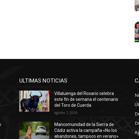
ULTIMAS NOTICIAS
C
Villaluenga del Rosario celebra
No
este fin de semana el centenario
Úl
del Toro de Cuerda
agosto 7, 2026
D
D
y
Mancomunidad de la Sierra de
Cádiz activa la campaña «No los
A
abandones, tampoco en verano»