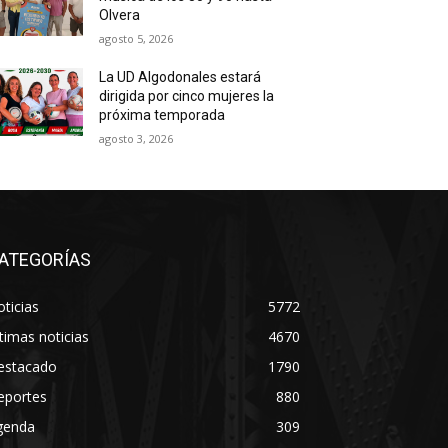
Olvera
agosto 5, 2026
La UD Algodonales estará
dirigida por cinco mujeres la
próxima temporada
agosto 3, 2026
ATEGORÍAS
ticias
5772
timas noticias
4670
estacado
1790
eportes
880
genda
309