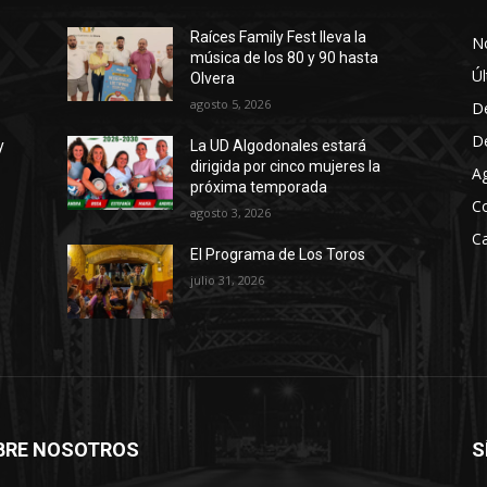
Raíces Family Fest lleva la
No
música de los 80 y 90 hasta
Úl
Olvera
agosto 5, 2026
D
D
y
La UD Algodonales estará
dirigida por cinco mujeres la
A
próxima temporada
C
agosto 3, 2026
Ca
El Programa de Los Toros
julio 31, 2026
BRE NOSOTROS
S