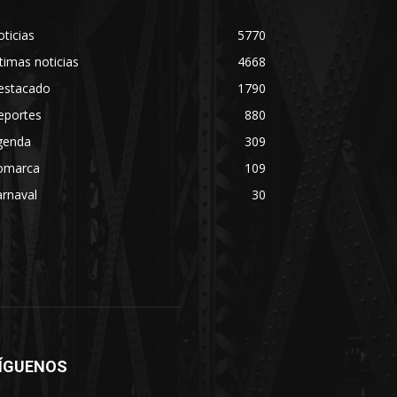
ticias
5770
timas noticias
4668
estacado
1790
eportes
880
genda
309
omarca
109
rnaval
30
ÍGUENOS