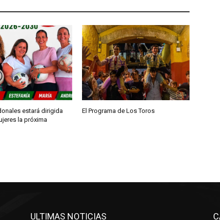
onales estará dirigida
El Programa de Los Toros
ujeres la próxima
ULTIMAS NOTICIAS
C