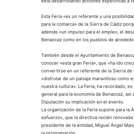
está desarrollando acciones específicas a f
Esta Feria «es un referente y una posibilidad
para la comarca» de la Sierra de Cádiz por
además «un impulso para el empleo, el desa
Benaocaz como en los pueblos de alrededor
También desde el Ayuntamiento de Benaocaz, 
conocer «esta gran Feria», que «ha ido crec
convertirse en un referente de la Sierra d
«disfrutar de un paisaje maravilloso como 
nuestra cultura». La Feria, ha recordado, es
general para la economía de Benaocaz, así q
Diputación su implicación en el evento.
La organización de la Feria supone para la
esfuerzo», que la directiva recién renovad
presidente de la entidad, Miguel Ángel Man
la programación.