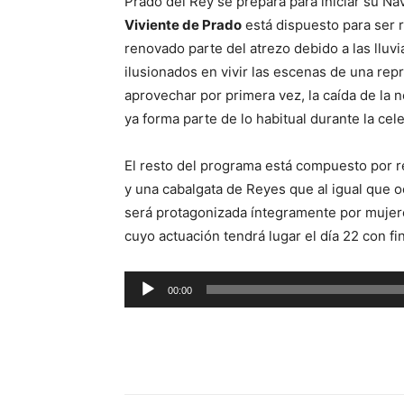
Prado del Rey se prepara para iniciar su N
Viviente de Prado
está dispuesto para ser
renovado parte del atrezo debido a las lluv
ilusionados en vivir las escenas de una re
aprovechar por primera vez, la caída de la 
ya forma parte de lo habitual durante la cel
El resto del programa está compuesto por re
y una cabalgata de Reyes que al igual que o
será protagonizada íntegramente por mujere
cuyo actuación tendrá lugar el día 22 con fin
R
00:00
e
p
r
o
d