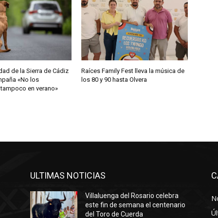
a
a
r
r
i
b
d de la Sierra de Cádiz
Raíces Family Fest lleva la música de
ampaña «No los
los 80 y 90 hasta Olvera
a
 tampoco en verano»
/
a
b
a
j
o
p
ULTIMAS NOTICIAS
C
a
Villaluenga del Rosario celebra
r
No
este fin de semana el centenario
a
Úl
del Toro de Cuerda