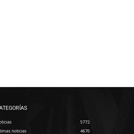
ATEGORÍAS
ticias
5772
timas noticias
4670