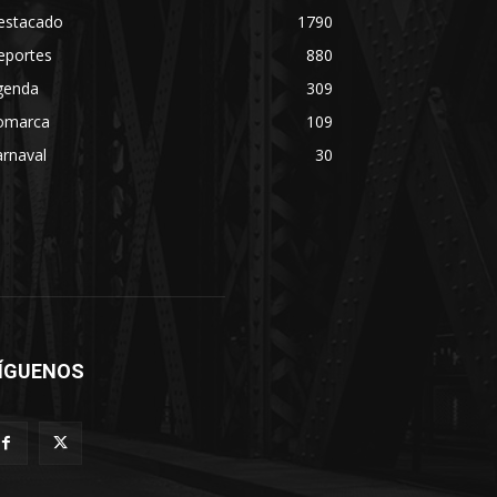
estacado
1790
eportes
880
genda
309
omarca
109
rnaval
30
ÍGUENOS