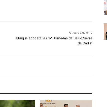
a
l
a
s
t
Artículo siguiente
e
Ubrique acogerá las ‘IV Jornadas de Salud Sierra
c
de Cádiz’
l
a
s
d
e
f
l
e
c
h