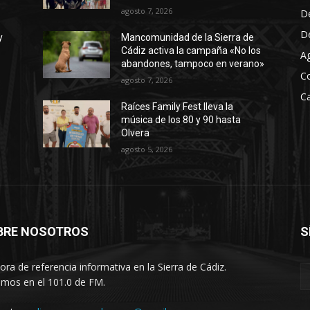
a
agosto 7, 2026
D
u
D
y
Mancomunidad de la Sierra de
m
Cádiz activa la campaña «No los
A
e
abandones, tampoco en verano»
C
n
agosto 7, 2026
t
Ca
Raíces Family Fest lleva la
a
música de los 80 y 90 hasta
r
Olvera
o
agosto 5, 2026
d
i
s
m
BRE NOSOTROS
S
i
n
ora de referencia informativa en la Sierra de Cádiz.
u
imos en el 101.0 de FM.
i