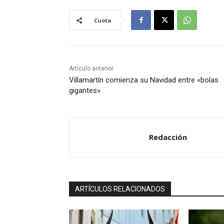
u
Cuota
c
t
o
r
Artículo anterior
d
Villamartín comienza su Navidad entre «bolas
e
gigantes»
a
u
d
Redacción
i
o
ARTÍCULOS RELACIONADOS