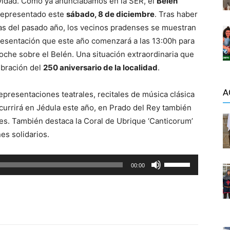
avidad. Como ya anunciábamos en la SER, el
Belén
 representado este
sábado, 8 de diciembre
. Tras haber
ias del pasado año, los vecinos pradenses se muestran
presentación que este año comenzará a las 13:00h para
noche sobre el Belén. Una situación extraordinaria que
ebración del
250 aniversario de la localidad
.
A
presentaciones teatrales, recitales de música clásica
currirá en Jédula este año, en Prado del Rey también
s. También destaca la Coral de Ubrique ‘Canticorum’
es solidarios.
U
00:00
t
i
l
i
z