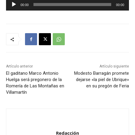
R
00:00
00:00
e
p
r
o
d
u
c
t
Artículo anterior
Artículo siguiente
o
El gaditano Marco Antonio
Modesto Barragán promete
Huelga será pregonero de la
dejarse «la piel de Ubrique»
r
Romería de Las Montañas en
en su pregón de Feria
d
Villamartín
e
a
u
d
i
Redacción