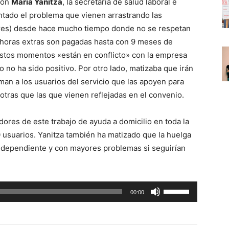
con
María Yanitza
, la secretaria de salud laboral e
ntado el problema que vienen arrastrando las
eres) desde hace mucho tiempo donde no se respetan
 horas extras son pagadas hasta con 9 meses de
estos momentos «están en conflicto» con la empresa
 no ha sido positivo. Por otro lado, matizaba que irán
iman a los usuarios del servicio que las apoyen para
tras que las que vienen reflejadas en el convenio.
res de este trabajo de ayuda a domicilio en toda la
0 usuarios. Yanitza también ha matizado que la huelga
io dependiente y con mayores problemas si seguirían
U
00:00
t
i
l