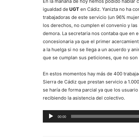
En la mañana de hoy hemos podido hablar 
igualdad de
UGT
en Cádiz. Yanizta no ha co
trabajadoras de este servicio (un 96% muj
los derechos, no cumplen el convenio y las
demora. La secretaria nos contaba que en 
concesionaria ya que el primer acercamiento
a la huelga si no se llega a un acuerdo y an
que se cumplan sus peticiones, que no son o
En estos momentos hay más de 400 trabajado
Sierra de Cádiz que prestan servicio a 1.00
se haría de forma parcial ya que los usuar
recibiendo la asistencia del colectivo.
R
00:00
e
p
r