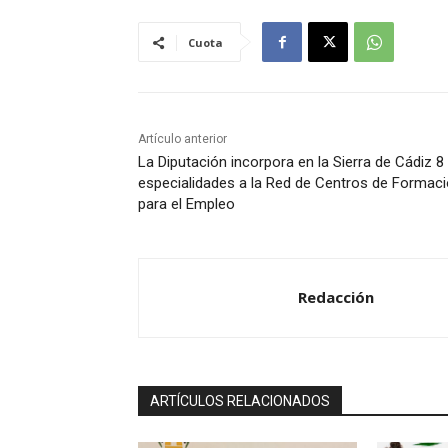
o
Cuota
d
u
c
t
Artículo anterior
o
La Diputación incorpora en la Sierra de Cádiz 8
r
especialidades a la Red de Centros de Formac
d
para el Empleo
e
a
u
Redacción
d
i
o
ARTÍCULOS RELACIONADOS