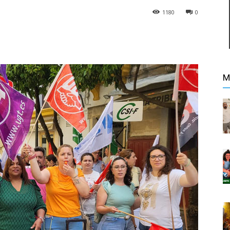
1180
0
M