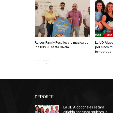
Raíces Family Fest lleva la música de
La UD Algod
los 80 y 90 hasta Olvera
por cinco m
temporada
DEPORTE
La UD Algodonales estará
dirigida por cinco mujeres la