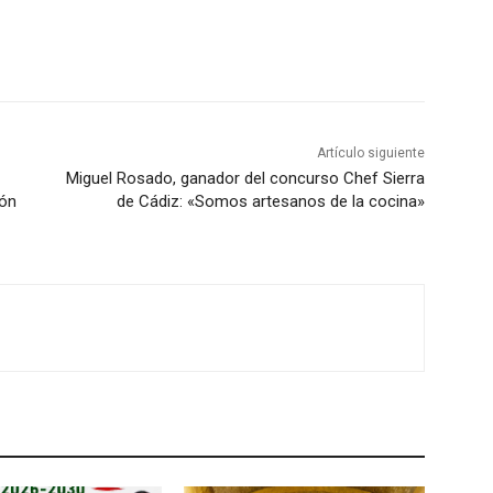
i
z
a
l
a
Artículo siguiente
s
Miguel Rosado, ganador del concurso Chef Sierra
t
ión
de Cádiz: «Somos artesanos de la cocina»
e
c
l
a
s
d
e
f
l
e