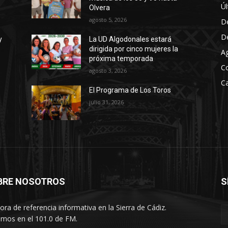
r
Úl
Olvera
a
agosto 5, 2026
D
a
D
y
La UD Algodonales estará
u
dirigida por cinco mujeres la
A
m
próxima temporada
C
agosto 3, 2026
e
Ca
n
El Programa de Los Toros
t
julio 31, 2026
a
r
o
d
i
s
BRE NOSOTROS
S
m
i
ora de referencia informativa en la Sierra de Cádiz.
n
imos en el 101.0 de FM.