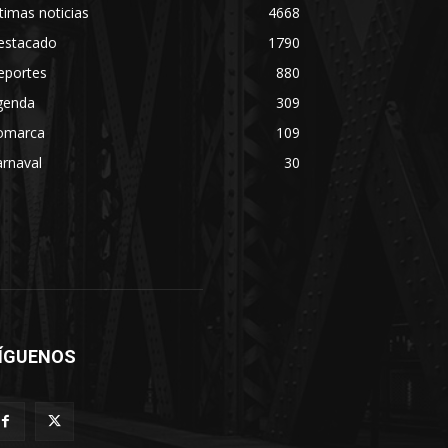
timas noticias
4668
estacado
1790
eportes
880
genda
309
omarca
109
rnaval
30
ÍGUENOS