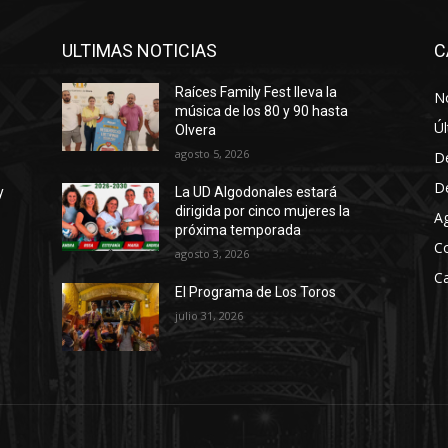
a
j
ULTIMAS NOTICIAS
C
o
p
Raíces Family Fest lleva la
No
música de los 80 y 90 hasta
a
Úl
Olvera
r
agosto 5, 2026
D
a
D
y
La UD Algodonales estará
a
dirigida por cinco mujeres la
A
u
próxima temporada
C
m
agosto 3, 2026
e
Ca
El Programa de Los Toros
n
julio 31, 2026
t
a
r
o
d