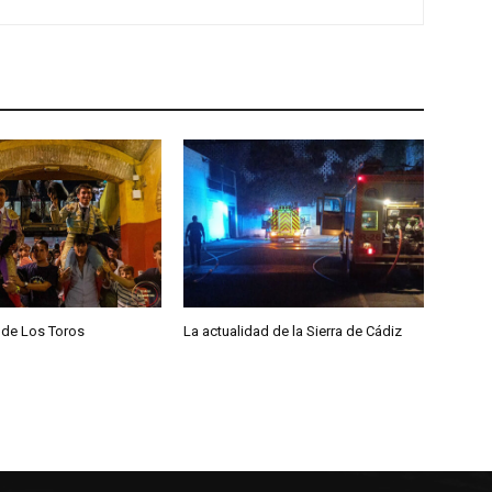
d
e
f
l
e
c
h
a
a
r
r
 de Los Toros
La actualidad de la Sierra de Cádiz
i
b
a
/
a
b