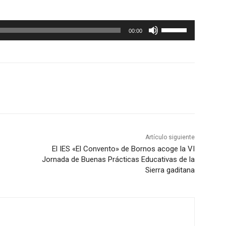
U
00:00
t
i
l
i
z
a
l
a
Artículo siguiente
s
El IES «El Convento» de Bornos acoge la VI
t
Jornada de Buenas Prácticas Educativas de la
Sierra gaditana
e
c
l
a
s