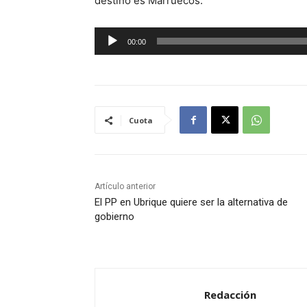
destino es Marruecos.
R
00:00
e
p
r
o
Cuota
d
u
c
t
Artículo anterior
o
El PP en Ubrique quiere ser la alternativa de
r
gobierno
d
e
a
u
Redacción
d