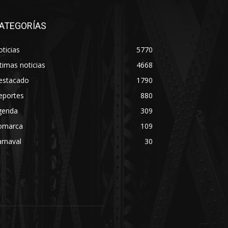
ATEGORÍAS
ticias
5770
timas noticias
4668
estacado
1790
eportes
880
genda
309
omarca
109
rnaval
30