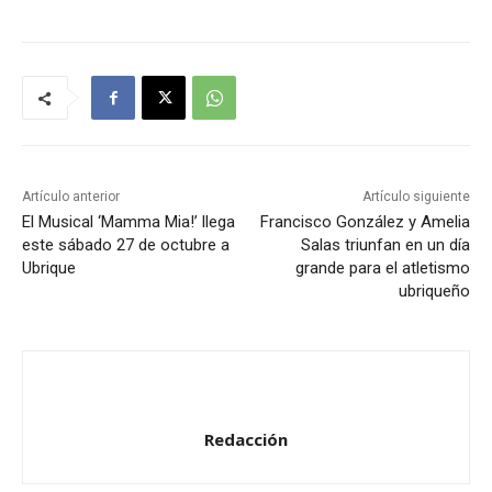
r
o
d
u
c
t
o
Artículo anterior
Artículo siguiente
r
El Musical ‘Mamma Mia!’ llega
Francisco González y Amelia
este sábado 27 de octubre a
Salas triunfan en un día
d
Ubrique
grande para el atletismo
e
ubriqueño
a
u
d
i
o
Redacción