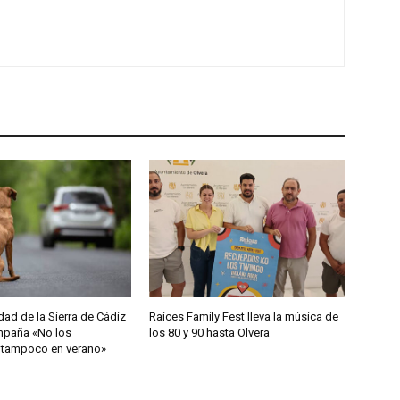
l
a
s
d
e
f
l
e
c
h
a
a
r
r
d de la Sierra de Cádiz
Raíces Family Fest lleva la música de
ampaña «No los
los 80 y 90 hasta Olvera
i
 tampoco en verano»
b
a