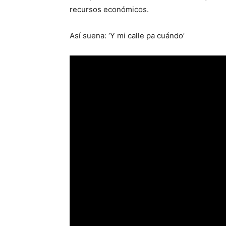
recursos económicos.
Así suena: ‘Y mi calle pa cuándo’