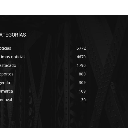
ATEGORÍAS
ticias
5772
timas noticias
4670
estacado
1790
eportes
880
genda
309
omarca
109
rnaval
30