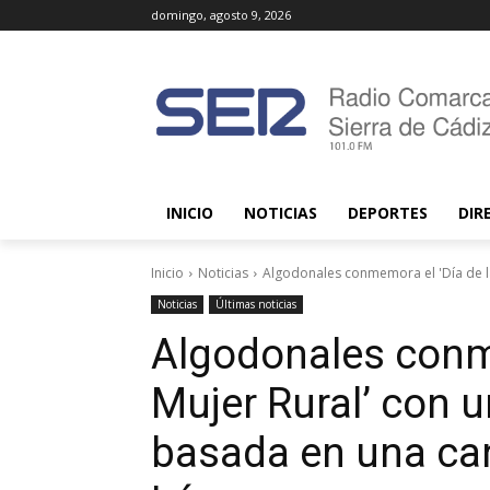
domingo, agosto 9, 2026
INICIO
NOTICIAS
DEPORTES
DIR
Inicio
Noticias
Algodonales conmemora el 'Día de la M
Noticias
Últimas noticias
Algodonales conme
Mujer Rural’ con u
basada en una can