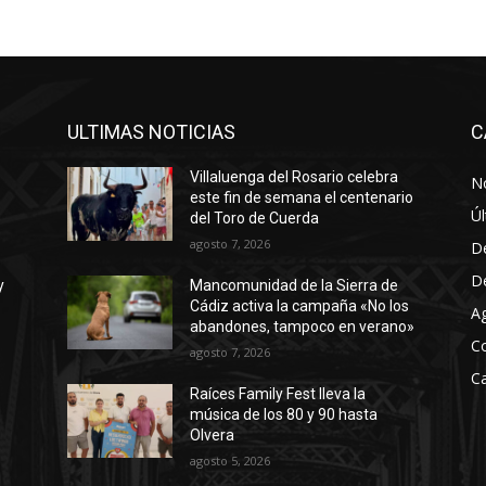
/
a
b
a
j
ULTIMAS NOTICIAS
C
o
Villaluenga del Rosario celebra
p
No
este fin de semana el centenario
a
Úl
del Toro de Cuerda
r
agosto 7, 2026
D
a
D
y
Mancomunidad de la Sierra de
a
Cádiz activa la campaña «No los
A
u
abandones, tampoco en verano»
C
m
agosto 7, 2026
e
Ca
Raíces Family Fest lleva la
n
música de los 80 y 90 hasta
t
Olvera
a
agosto 5, 2026