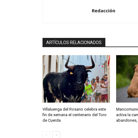
a
Redacción
u
d
i
o
ARTÍCULOS RELACIONADOS
Villaluenga del Rosario celebra este
Mancomunida
fin de semana el centenario del Toro
activa la c
de Cuerda
abandones,