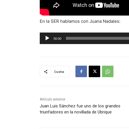
En la SER hablamos con Juana Nadales:
R
00:00
e
p
r
o
Cuota
d
u
c
t
Artículo anterior
o
Juan Luis Sánchez fue uno de los grandes
r
triunfadores en la novillada de Ubrique
d
e