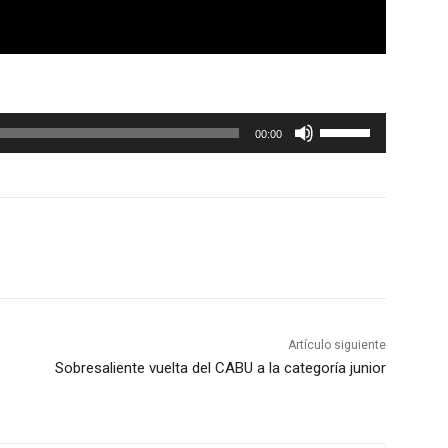
U
00:00
t
i
l
i
z
a
l
a
Artículo siguiente
s
Sobresaliente vuelta del CABU a la categoría junior
t
e
c