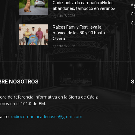
Cádiz activa la campaña «No los
A
abandones, tampoco en verano»
C
agosto 7, 2026
Ca
Raíces Family Fest lleva la
música de los 80 y 90 hasta
Olvera
agosto 5, 2026
BRE NOSOTROS
S
ora de referencia informativa en la Sierra de Cádiz.
imos en el 101.0 de FM.
acto:
radiocomarcacadenaser@gmail.com