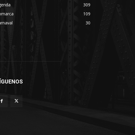
genda
309
omarca
109
rnaval
30
ÍGUENOS