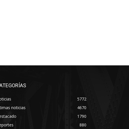
ATEGORÍAS
ticias
5772
timas noticias
4670
estacado
1790
eportes
880