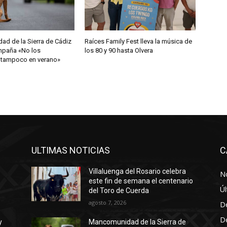
d de la Sierra de Cádiz
Raíces Family Fest lleva la música de
ampaña «No los
los 80 y 90 hasta Olvera
 tampoco en verano»
ULTIMAS NOTICIAS
C
Villaluenga del Rosario celebra
No
este fin de semana el centenario
Úl
del Toro de Cuerda
agosto 7, 2026
D
D
y
Mancomunidad de la Sierra de