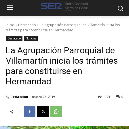
Inicio
Destacado
La Agrupación Parroquial de Villamartín inicia los
trámites para constituirse en Hermandad
Destacado
Noticias
La Agrupación Parroquial de
Villamartín inicia los trámites
para constituirse en
Hermandad
By
Redacción
marzo 28, 2019
1074
0