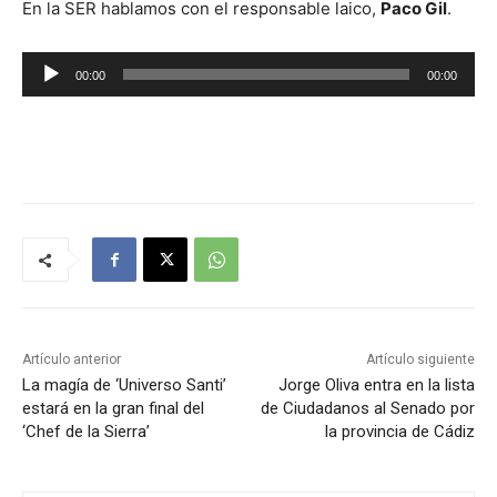
En la SER hablamos con el responsable laico,
Paco Gil
.
R
00:00
00:00
e
p
r
o
d
u
c
t
o
r
Artículo anterior
Artículo siguiente
d
La magía de ‘Universo Santi’
Jorge Oliva entra en la lista
estará en la gran final del
de Ciudadanos al Senado por
e
‘Chef de la Sierra’
la provincia de Cádiz
a
u