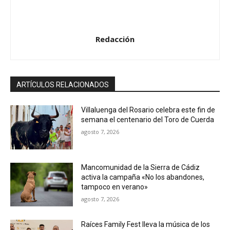
d
i
o
Redacción
ARTÍCULOS RELACIONADOS
Villaluenga del Rosario celebra este fin de
semana el centenario del Toro de Cuerda
agosto 7, 2026
Mancomunidad de la Sierra de Cádiz
activa la campaña «No los abandones,
tampoco en verano»
agosto 7, 2026
Raíces Family Fest lleva la música de los