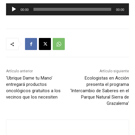
R
00:00
00:00
e
p
r
o
d
u
c
t
Artículo anterior
Artículo siguiente
o
‘Ubrique Dame tu Mano’
Ecologistas en Acción
entregará productos
presenta el programa
r
oncológicos gratuitos a los
‘Intercambio de Saberes en el
d
vecinos que los necesiten
Parque Natural Sierra de
e
Grazalema’
a
u
d
i