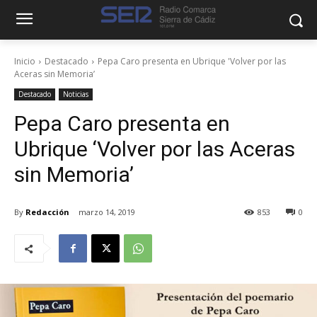
Inicio
Destacado
Pepa Caro presenta en Ubrique 'Volver por las
Aceras sin Memoria’
Destacado
Noticias
Pepa Caro presenta en
Ubrique ‘Volver por las Aceras
sin Memoria’
By
Redacción
marzo 14, 2019
853
0