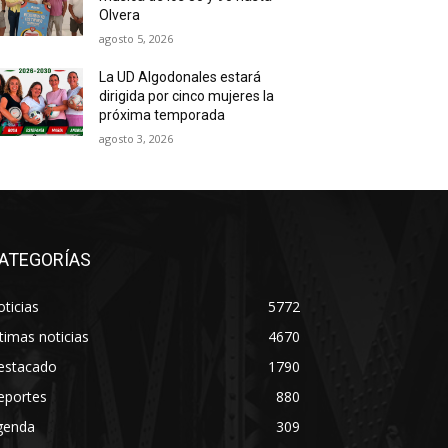
Olvera
agosto 5, 2026
La UD Algodonales estará
dirigida por cinco mujeres la
próxima temporada
agosto 3, 2026
ATEGORÍAS
ticias
5772
timas noticias
4670
estacado
1790
eportes
880
genda
309