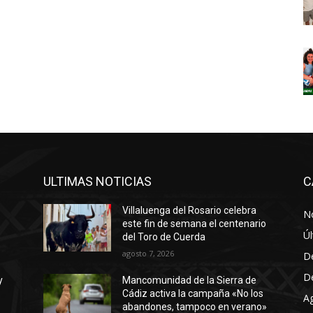
ULTIMAS NOTICIAS
C
Villaluenga del Rosario celebra
No
este fin de semana el centenario
Úl
del Toro de Cuerda
agosto 7, 2026
D
D
y
Mancomunidad de la Sierra de
Cádiz activa la campaña «No los
A
abandones, tampoco en verano»