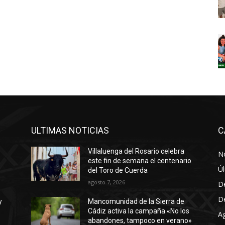
ULTIMAS NOTICIAS
C
Villaluenga del Rosario celebra
No
este fin de semana el centenario
Úl
del Toro de Cuerda
agosto 7, 2026
D
D
y
Mancomunidad de la Sierra de
Cádiz activa la campaña «No los
A
abandones, tampoco en verano»