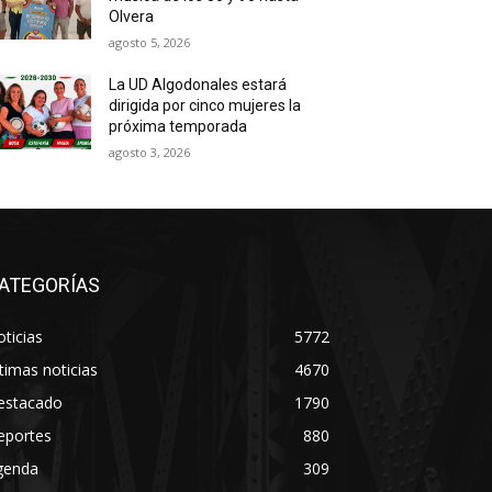
Olvera
agosto 5, 2026
La UD Algodonales estará
dirigida por cinco mujeres la
próxima temporada
agosto 3, 2026
ATEGORÍAS
ticias
5772
timas noticias
4670
estacado
1790
eportes
880
genda
309