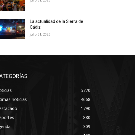
julio 31, 2026
La actualidad de la Sierra de
Cádiz
julio 31, 2026
ATEGORÍAS
ticias
5770
timas noticias
4668
estacado
1790
eportes
880
genda
309