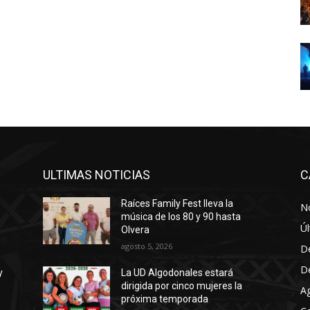
ULTIMAS NOTICIAS
C
Raíces Family Fest lleva la
No
música de los 80 y 90 hasta
Úl
Olvera
agosto 5, 2026
D
D
y
La UD Algodonales estará
dirigida por cinco mujeres la
A
próxima temporada