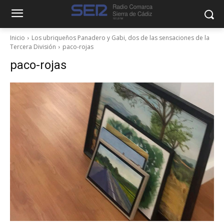
Inicio
Los ubriqueños Panadero y Gabi, dos de las sensaciones de la
Tercera División
paco-rojas
paco-rojas