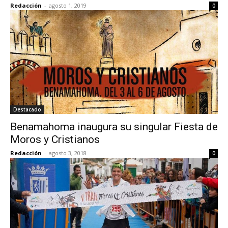
Redacción
-
agosto 1, 2019
0
Destacado
Benamahoma inaugura su singular Fiesta de
Moros y Cristianos
Redacción
-
agosto 3, 2018
0