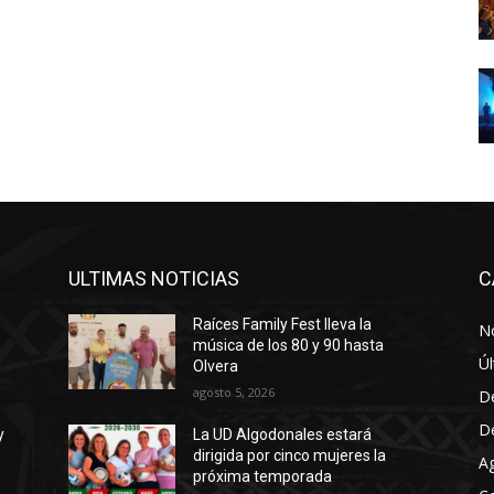
ULTIMAS NOTICIAS
C
Raíces Family Fest lleva la
No
música de los 80 y 90 hasta
Úl
Olvera
agosto 5, 2026
D
D
y
La UD Algodonales estará
dirigida por cinco mujeres la
A
próxima temporada