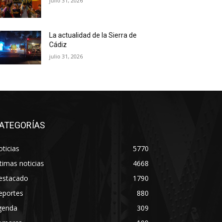
julio 31, 2026
La actualidad de la Sierra de
Cádiz
julio 31, 2026
ATEGORÍAS
ticias
5770
timas noticias
4668
estacado
1790
eportes
880
genda
309