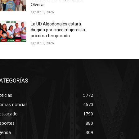
Olvera
agosto 5, 2026
La UD Algodonales estará
dirigida por cinco mujeres la
próxima temporada
agosto 3, 2026
ATEGORÍAS
ticias
5772
timas noticias
4670
estacado
1790
eportes
880
genda
309