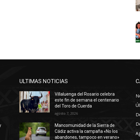
ULTIMAS NOTICIAS
C
Villaluenga del Rosario celebra
No
este fin de semana el centenario
Úl
del Toro de Cuerda
agosto 7, 2026
D
D
y
Mancomunidad de la Sierra de
Cádiz activa la campaña «No los
A
abandones, tampoco en verano»