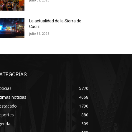
julio 31, 2026
La actualidad de la Sierra de
Cádiz
julio 31, 2026
ATEGORÍAS
ticias
5770
timas noticias
4668
estacado
1790
eportes
880
genda
309