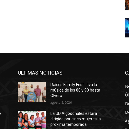
ULTIMAS NOTICIAS
C
Raíces Family Fest lleva la
No
música de los 80 y 90 hasta
Úl
Olvera
agosto 5, 2026
D
D
y
La UD Algodonales estará
dirigida por cinco mujeres la
A
próxima temporada