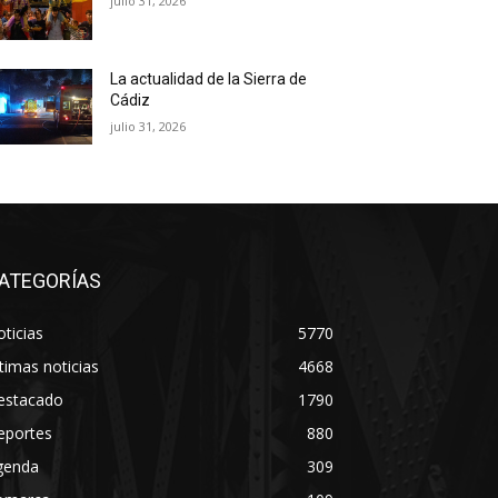
julio 31, 2026
La actualidad de la Sierra de
Cádiz
julio 31, 2026
ATEGORÍAS
ticias
5770
timas noticias
4668
estacado
1790
eportes
880
genda
309