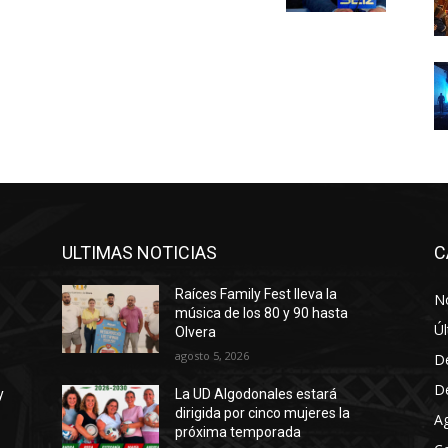
ULTIMAS NOTICIAS
C
Raíces Family Fest lleva la
No
música de los 80 y 90 hasta
Úl
Olvera
agosto 5, 2026
D
D
y
La UD Algodonales estará
dirigida por cinco mujeres la
A
próxima temporada