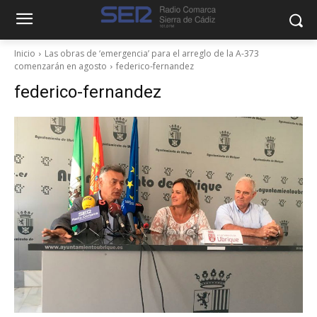
Inicio
Las obras de ‘emergencia’ para el arreglo de la A-373
comenzarán en agosto
federico-fernandez
federico-fernandez