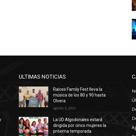
ULTIMAS NOTICIAS
C
Raíces Family Fest lleva la
No
música de los 80 y 90 hasta
Úl
Olvera
agosto 5, 2026
D
D
y
La UD Algodonales estará
dirigida por cinco mujeres la
A
próxima temporada