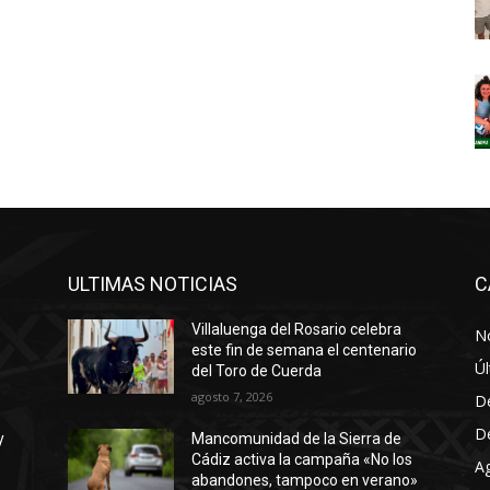
ULTIMAS NOTICIAS
C
Villaluenga del Rosario celebra
No
este fin de semana el centenario
Úl
del Toro de Cuerda
agosto 7, 2026
D
D
y
Mancomunidad de la Sierra de
Cádiz activa la campaña «No los
A
abandones, tampoco en verano»