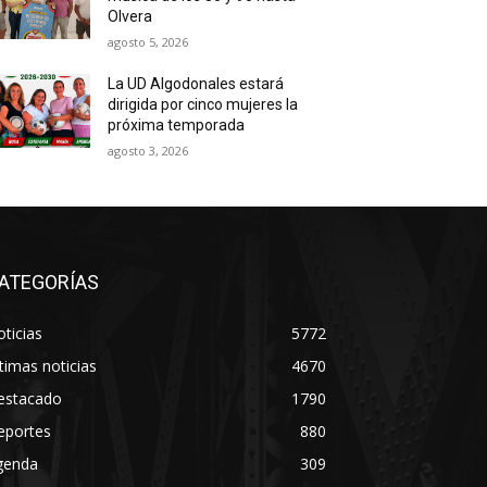
Olvera
agosto 5, 2026
La UD Algodonales estará
dirigida por cinco mujeres la
próxima temporada
agosto 3, 2026
ATEGORÍAS
ticias
5772
timas noticias
4670
estacado
1790
eportes
880
genda
309