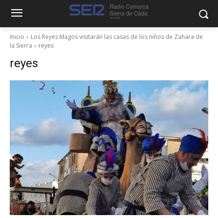
Inicio
Los Reyes Magos visitarán las casas de los niños de Zahara de
la Sierra
reyes
reyes