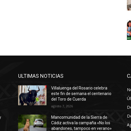
ULTIMAS NOTICIAS
C
Villaluenga del Rosario celebra
No
este fin de semana el centenario
Úl
del Toro de Cuerda
agosto 7, 2026
D
D
y
Mancomunidad de la Sierra de
Cádiz activa la campaña «No los
A
abandones, tampoco en verano»