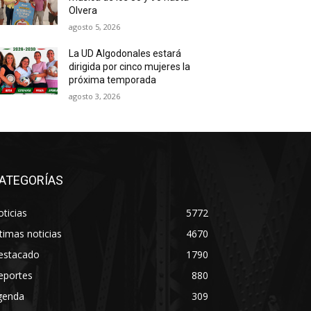
Olvera
agosto 5, 2026
La UD Algodonales estará
dirigida por cinco mujeres la
próxima temporada
agosto 3, 2026
ATEGORÍAS
ticias
5772
timas noticias
4670
estacado
1790
eportes
880
genda
309