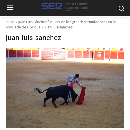
Inicio
Juan Luis Sánchez fue uno de los grandes triunfadores en la
novillada de Ubrique
juan-luis-sanchez
juan-luis-sanchez