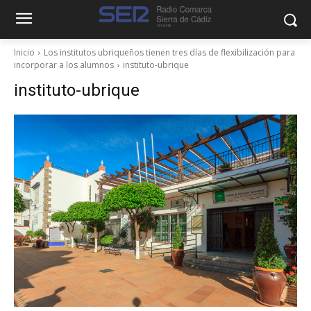
Inicio
Los institutos ubriqueños tienen tres días de flexibilización para
incorporar a los alumnos
instituto-ubrique
instituto-ubrique