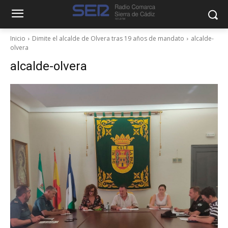
Inicio
Dimite el alcalde de Olvera tras 19 años de mandato
alcalde-
olvera
alcalde-olvera