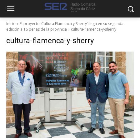
Inicio
El proyecto ‘Cultura Flamenca y Sherry’ llega en su segunda
edición a 16 peñas de la provincia
cultura-flamenca-y-sherry
cultura-flamenca-y-sherry