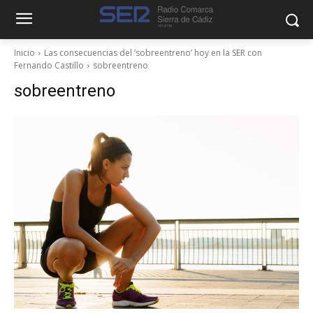
Inicio
Las consecuencias del ‘sobreentreno’ hoy en la SER con
Fernando Castillo
sobreentreno
sobreentreno