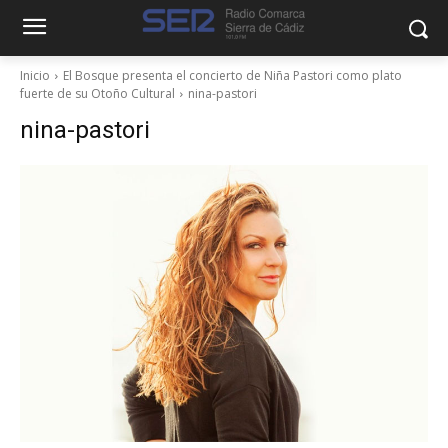
Inicio
El Bosque presenta el concierto de Niña Pastori como plato
fuerte de su Otoño Cultural
nina-pastori
nina-pastori