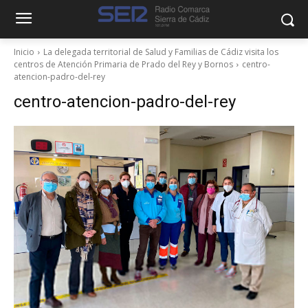
Inicio
La delegada territorial de Salud y Familias de Cádiz visita los
centros de Atención Primaria de Prado del Rey y Bornos
centro-
atencion-padro-del-rey
centro-atencion-padro-del-rey