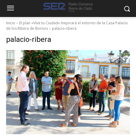
Inicio
El plan «Vive tu Ciudad» mejorará el entorno de la Casa Palacio
de los Ribera de Bornos
palacio-ribera
palacio-ribera