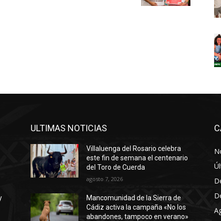
ULTIMAS NOTICIAS
C
Villaluenga del Rosario celebra
No
este fin de semana el centenario
Úl
del Toro de Cuerda
agosto 7, 2026
D
D
y
Mancomunidad de la Sierra de
Cádiz activa la campaña «No los
A
abandones, tampoco en verano»