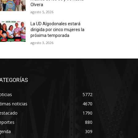
Olvera
agosto 5, 2026
La UD Algodonales estará
dirigida por cinco mujeres la
próxima temporada
agosto 3, 2026
ATEGORÍAS
ticias
5772
timas noticias
4670
estacado
1790
eportes
880
genda
309