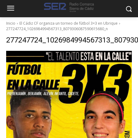
Inicio
El Cádiz CF organiza un torneo de fútbol 3×3 en Ubrique
277247724_1026984994567313_8079306087590615680_n
277247724_1026984994567313_80793