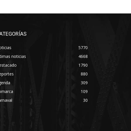
ATEGORÍAS
ticias
5770
timas noticias
4668
estacado
1790
eportes
880
genda
309
omarca
109
rnaval
30