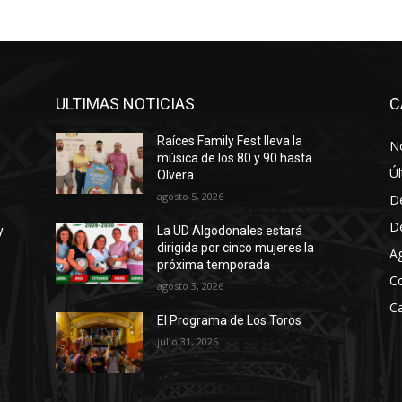
ULTIMAS NOTICIAS
C
Raíces Family Fest lleva la
No
música de los 80 y 90 hasta
Úl
Olvera
agosto 5, 2026
D
D
y
La UD Algodonales estará
dirigida por cinco mujeres la
A
próxima temporada
C
agosto 3, 2026
Ca
El Programa de Los Toros
julio 31, 2026