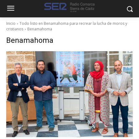
Inicio
Todo listo en Benamahoma para recrear la lucha de moros y
cristianos
Benamahoma
Benamahoma