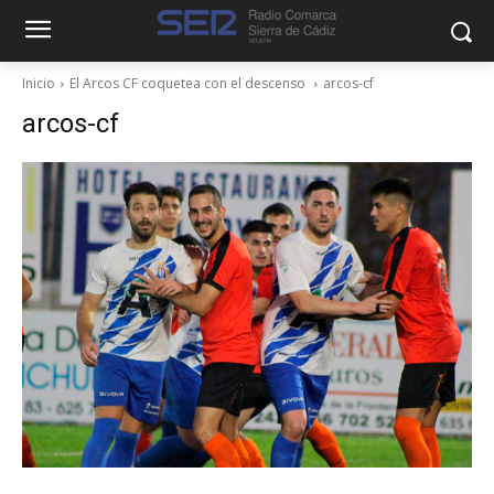
Inicio
El Arcos CF coquetea con el descenso
arcos-cf
arcos-cf